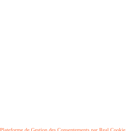
© All Copyright 2022 | Les champs de la Mazure | by
Johan Ceugnart
Plateforme de Gestion des Consentements par Real Cookie